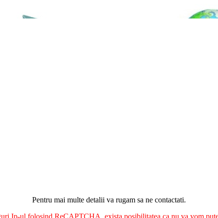
Pentru mai multe detalii va rugam sa ne contactati.
nguri Ip-ul folosind ReCAPTCHA, exista posibilitatea ca nu va vom putea 