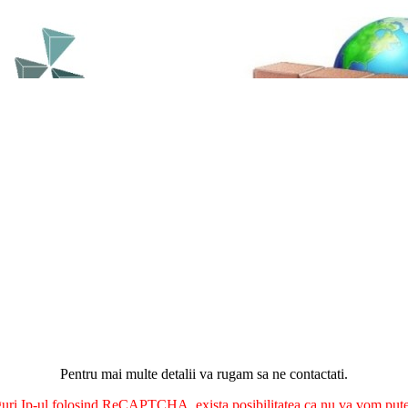
Pentru mai multe detalii va rugam sa ne contactati.
nguri Ip-ul folosind ReCAPTCHA, exista posibilitatea ca nu va vom putea 